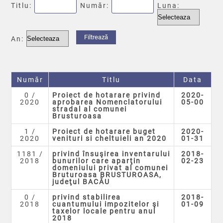
Titlu:
Număr:
Luna:
An:
Număr
Titlu
Data
0 /
Proiect de hotarare privind
2020-
2020
aprobarea Nomenclatorului
05-00
stradal al comunei
Brusturoasa
1 /
Proiect de hotarare buget
2020-
2020
venituri si cheltuieli an 2020
01-31
1181 /
privind însuşirea inventarului
2018-
2018
bunurilor care aparţin
02-23
domeniului privat al comunei
Bruturoasa BRUSTUROASA,
judeţul BACĂU
0 /
privind stabilirea
2018-
2018
cuantumului impozitelor şi
01-09
taxelor locale pentru anul
2018