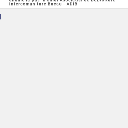
anuale la patrimoniul Asociatiei de Dezvoltare
Intercomunitare Bacau - ADIB