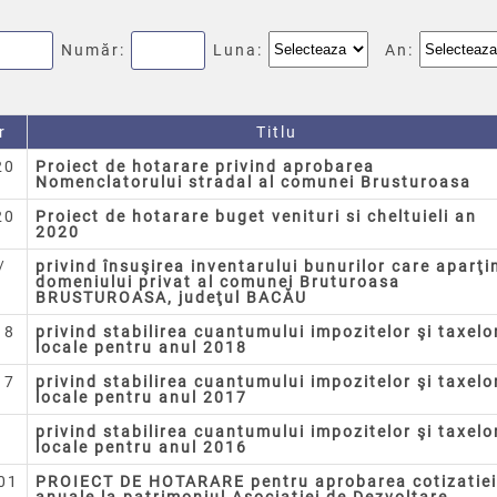
Număr:
Luna:
An:
r
Titlu
20
Proiect de hotarare privind aprobarea
Nomenclatorului stradal al comunei Brusturoasa
20
Proiect de hotarare buget venituri si cheltuieli an
2020
/
privind însuşirea inventarului bunurilor care aparţi
domeniului privat al comunei Bruturoasa
BRUSTUROASA, judeţul BACĂU
18
privind stabilirea cuantumului impozitelor şi taxelo
locale pentru anul 2018
17
privind stabilirea cuantumului impozitelor şi taxelo
locale pentru anul 2017
/
privind stabilirea cuantumului impozitelor şi taxelo
locale pentru anul 2016
001
PROIECT DE HOTARARE pentru aprobarea cotizatiei