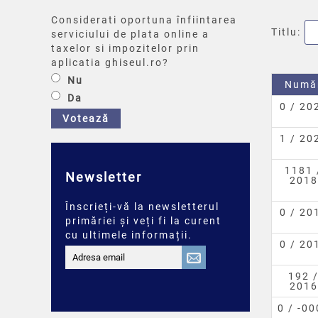
Considerati oportuna înfiintarea
Titlu:
serviciului de plata online a
taxelor si impozitelor prin
aplicatia ghiseul.ro?
Nu
Numă
Da
0 / 20
Votează
1 / 20
1181 
Newsletter
2018
Înscrieți-vă la newsletterul
0 / 20
primăriei și veți fi la curent
cu ultimele informații.
0 / 20
192 
2016
0 / -0