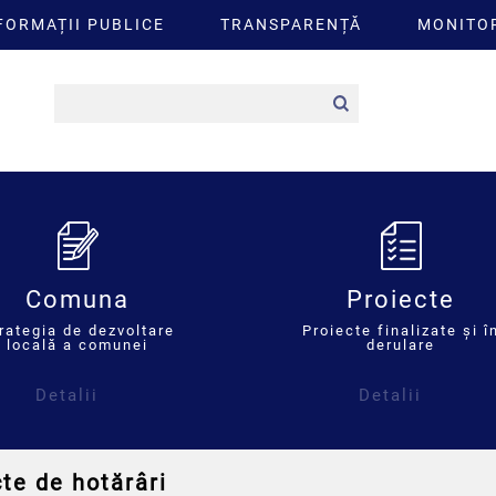
FORMAȚII PUBLICE
TRANSPARENȚĂ
MONITOR
Comuna
Proiecte
rategia de dezvoltare
Proiecte finalizate și î
locală a comunei
derulare
Detalii
Detalii
te de hotărâri