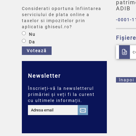
patrim
ADIB
Considerati oportuna înfiintarea
serviciului de plata online a
-0001-1
taxelor si impozitelor prin
aplicatia ghiseul.ro?
Nu
Fișier
Da
Votează
c
Newsletter
înapoi
Înscrieți-vă la newsletterul
primăriei și veți fi la curent
cu ultimele informații.