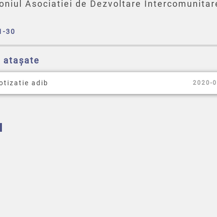
oniul Asociatiei de Dezvoltare Intercomunitar
1-30
e atașate
otizatie adib
2020-0