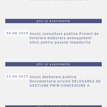
ocazionate de tiparirea si
comunicarea prin posta a
documentelor de executare
știri și evenimente
04-08-2025
Anunț consultare publica Proiect de
hotarare elaborare anenajament
silvic pentru pasune impadurita
știri și evenimente
23-06-2025
Anunț dezbatere publica
Documentatie privind DELEGAREA DE
GESTIUNE PRIN CONCESIUNE A
SERVICIULUI DE ILUMINAT PUBLIC
AL COMUNEI BRUSTUROASA, JUD.
BACAU