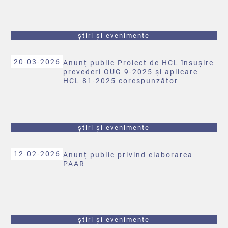
Brusturoasa
știri și evenimente
20-03-2026
Anunț public Proiect de HCL însușire
prevederi OUG 9-2025 și aplicare
HCL 81-2025 corespunzător
știri și evenimente
12-02-2026
Anunț public privind elaborarea
PAAR
știri și evenimente