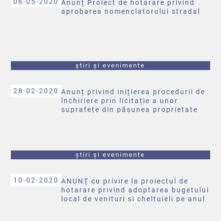
06-05-2020
Anunț Proiect de hotarare privind
aprobarea nomenclatorului stradal
știri și evenimente
28-02-2020
Anunț privind inițierea procedurii de
închiriere prin licitație a unor
suprafețe din pășunea proprietate
privată a comunei Brusturoasa
știri și evenimente
10-02-2020
ANUNŢ cu privire la proiectul de
hotarare privind adoptarea bugetului
local de venituri si cheltuieli pe anul
2020