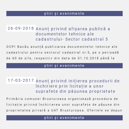
știri și evenimente
26-09-2018
Anunț privind afișarea publică a
documentelor tehnice ale
cadastrului- Sector cadastral 5
OCPI Bacău anunță publicarea documentelor tehnice ale
cadastrului pentru sectorul cadastral nr.5, pe o perioadă
de 60 de zile, respectiv din data de 01.10.2018 până la
data de 29.11.2018, la sediul Primăriei comunei
știri și evenimente
Brusturoasa.
Detalii regăsiți în fișierul atașat.
17-03-2017
Anunț privind inițierea procedurii de
închiriere prin licitație a unor
suprafețe din pășunea proprietate
privată a comunei Brusturoasa
Primăria comunei Brusturoasa organizează procedura de
licitație privind închirierea unor suprafețe de pășune din
proprietatea privată a UAT Brusturoasa. Ofertele se depun
în plic sigilat, până la data de 23.03.2017, ora 11:30.
știri și evenimente
Mai multe detalii regăsiți în fișierul atașat.