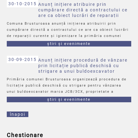
30-10-2015
Anunț inițiere atribuire prin
cumpărare directă a contractului ce
are ca obiect lucrări de reparații
curente și igienizare la primăria
Comuna Brusturoasa anunță inițierea atribuirii prin
comunei Brusturoasa
cumpărare directă a contractului ce are ca obiect lucrări
de reparații curente și igienizare la primăria comunei
Brusturoasa.
știri și evenimente
Data limită de depunere a ofertelor este 05.11.2015, orele
15:30.
30-09-2015
Anunț inițiere procedură de vânzare
Mai multe detalii regăsiți în fișierul atașat.
prin licitație publică deschisă cu
strigare a unui buldoexcavator
marca JCB/3CX
Primăria comunei Brusturoasa organizează procedura de
licitație publică deschisă cu strigare pentru vânzarea
unui buldoexcavator marca JCB/3CX, proprietate a
Comunei Brusturoasa. Data limită de înscriere este
știri și evenimente
26.10.2015, ora 14:00.
Mai multe detalii regăsiți în fișierul atașat.
înapoi
Chestionare