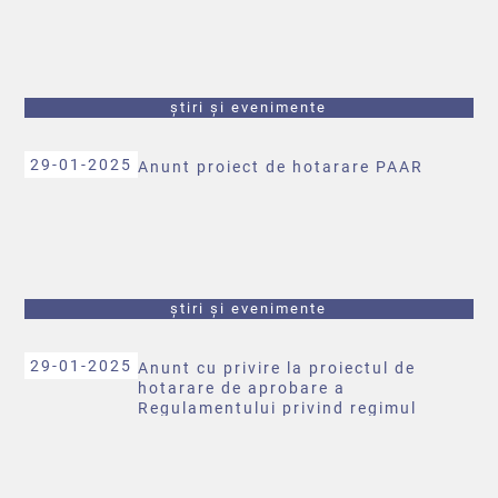
știri și evenimente
29-01-2025
Anunt proiect de hotarare PAAR
știri și evenimente
29-01-2025
Anunt cu privire la proiectul de
hotarare de aprobare a
Regulamentului privind regimul
finantarilor nerambursabile de la
bugetul local