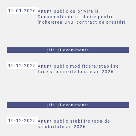
15-01-2026
Anunț public cu privire la
Documenția de atribuire pentru
încheierea unui contract de prestări
servicii de colectare şi transport
deşeuri municipale prin procedura de
negociere fără publicarea prealabilă
a unui anunt
știri și evenimente
19-12-2025
Anunț public modificare/stabilire
taxe si impozite locale an 2026
știri și evenimente
19-12-2025
Anunț public stabilire taxa de
salubritate an 2026