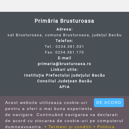
Primăria Brusturoasa
Adresa:
sat Brusturoasa, comuna Brusturoasa, județul Bacău
Telefon:
Tel.: 0234.381.031
Fax: 0234.381.170
E-mail
primaria@brusturoasa.ro
Linkuri utile:
Instituția Prefectului județului Bacău
Consiliul Județean Bacău
APIA
Cod Județ 4 / Județul Bacău / Tipul UAT - 14 - C -
Comună / Codul SIRUTA al Unitații Administrativ-
Acest website utilizeaza cookie-uri
DE ACORD
Teritoriale - 21597 / Brusturoasa
pentru a oferi o mai buna experienta
de navigare. Continuând navigarea va declarati
• Termeni și condiții
• Politica de confidentialitate
de acord cu stocarea de cookie-uri pe computerul
• Politica cookies
dumneavoastra.
• Termeni și condiții
• Politica