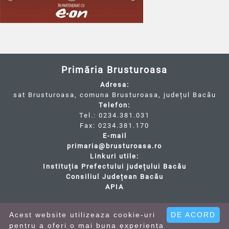
Primăria Brusturoasa
Adresa:
sat Brusturoasa, comuna Brusturoasa, județul Bacău
Telefon:
Tel.: 0234.381.031
Fax: 0234.381.170
E-mail
primaria@brusturoasa.ro
Linkuri utile:
Instituția Prefectului județului Bacău
Consiliul Județean Bacău
APIA
Cod Județ 4 / Județul Bacău / Tipul UAT - 14 - C -
Comună / Codul SIRUTA al Unitații Administrativ-
Acest website utilizeaza cookie-uri
DE ACORD
Teritoriale - 21597 / Brusturoasa
pentru a oferi o mai buna experienta