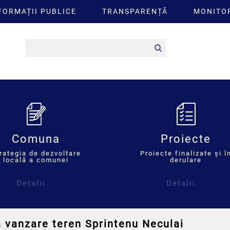
FORMAȚII PUBLICE
TRANSPARENȚĂ
MONITOR
Comuna
Proiecte
rategia de dezvoltare
Proiecte finalizate și î
locală a comunei
derulare
Detalii
Detalii
a vanzare teren Sprintenu Neculai