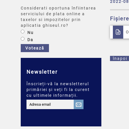
2022-08
Considerati oportuna înfiintarea
serviciului de plata online a
Fișier
taxelor si impozitelor prin
aplicatia ghiseul.ro?
O
Nu
Da
Votează
înapoi
Newsletter
Înscrieți-vă la newsletterul
primăriei și veți fi la curent
cu ultimele informații.