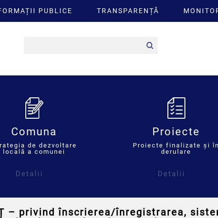
FORMAȚII PUBLICE
TRANSPARENȚĂ
MONITOR
Comuna
Proiecte
rategia de dezvoltare
Proiecte finalizate și î
locală a comunei
derulare
Detalii
Detalii
– privind înscrierea/înregistrarea, sist