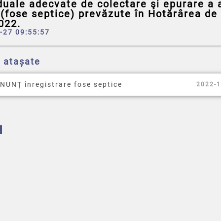
duale adecvate de colectare şi epurare a 
(fose septice) prevăzute în Hotărârea de
022.
-27 09:55:57
e atașate
NUNȚ înregistrare fose septice
2022-1