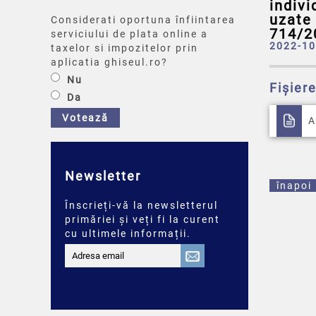
indivi
uzate 
Considerati oportuna înfiintarea
714/2
serviciului de plata online a
2022-10
taxelor si impozitelor prin
aplicatia ghiseul.ro?
Nu
Fișier
Da
Votează
A
Newsletter
înapoi
Înscrieți-vă la newsletterul
primăriei și veți fi la curent
cu ultimele informații.