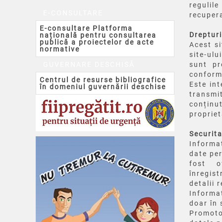
regulil
E-CONSULTARE
recupera
E-consultare Platforma
Drepturi
națională pentru consultarea
publică a proiectelor de acte
Acest si
normative
site-ulu
GUVERNARE DESCHISĂ
sunt pr
conform
Centrul de resurse bibliografice
Este int
în domeniul guvernării deschise
transmi
conținu
propriet
Securita
Informaț
date per
fost o
înregist
detalii 
I
nformaț
doar în 
Promoto