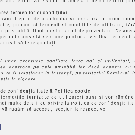
ersonale furnizate să nu fie accesate de către terțe pe
rea termenilor si condițiilor
rvăm dreptul de a schimba și actualiza în orice mom
site, precum și termenii și condițiile de utilizare, făr
re prealabilă, fiind un site strict de prezentare. De ace
 periodic această secțiune pentru a verifica termenii ș
 agreat să le respectați.
l unor eventuale conflicte între noi și utilizatori,
rea acestora pe cale amiabilă iar dacă aceasta nu v
ul va fi soluționat în instanță, pe teritoriul României, 
lația în vigoare.
 de confidențialitate & Politica cookie
formațiile furnizate de utilizatori sunt și vor rămâne
ai multe detalii cu privire la Politica de confidențialita
 vă rugăm să accesați secțiunile respective.