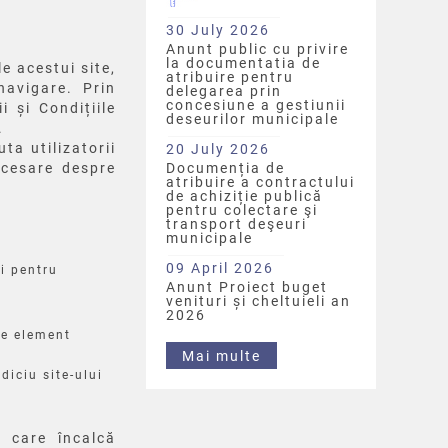
30 July 2026
Anunt public cu privire
la documentatia de
le acestui site,
atribuire pentru
navigare. Prin
delegarea prin
concesiune a gestiunii
i și Condițiile
deseurilor municipale
.
ta utilizatorii
20 July 2026
ecesare despre
Documenția de
atribuire a contractului
de achiziție publică
pentru colectare şi
transport deşeuri
municipale
09 April 2026
și pentru
Anunt Proiect buget
venituri și cheltuieli an
2026
ce element
Mai multe
diciu site-ului
r care încalcă