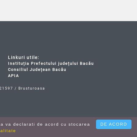
Linkuri utile:
Instituția Prefectului județului Bacău
Consiliul Județean Bacău
APIA
- 21597 / Brusturoasa
ea va declarati de acord cu stocarea
DE ACORD
alitate