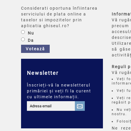
Considerati oportuna înfiintarea
serviciului de plata online a
Informaț
taxelor si impozitelor prin
Vă rugăm
aplicatia ghiseul.ro?
precum 
accesul/
Nu
descrise
Da
Utilizar
Votează
să găse
activit
Reguli p
Newsletter
Vă rugă
Veți f
informar
Înscrieți-vă la newsletterul
primăriei și veți fi la curent
Veți f
cu ultimele informații.
Veți r
regăsit p
Nu veț
nostru.
Folosiț
Ne reze