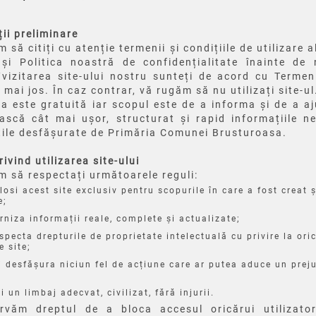
ii preliminare
 să citiți cu atenție termenii și condițiile de utilizare a
și Politica noastră de confidențialitate înainte de 
vizitarea site-ului nostru sunteți de acord cu Termeni
 mai jos. În caz contrar, vă rugăm să nu utilizați site-ul
ea este gratuită iar scopul este de a informa și de a aju
ască cât mai ușor, structurat și rapid informațiile n
ățile desfășurate de Primăria Comunei Brusturoasa.
rivind utilizarea site-ului
m să respectați următoarele reguli:
olosi acest site exclusiv pentru scopurile în care a fost creat 
e;
urniza informații reale, complete și actualizate;
especta drepturile de proprietate intelectuală cu privire la ori
e site;
i desfășura niciun fel de acțiune care ar putea aduce un preju
i un limbaj adecvat, civilizat, fără injurii.
rvăm dreptul de a bloca accesul oricărui utilizato