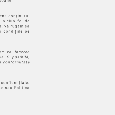
rsoane.
ent conținutul
ă niciun fel de
ea, vă rugăm să
i condițiile pe
 se va încerca
a fi posibilă,
în conformitate
 confidențiale.
te sau Politica