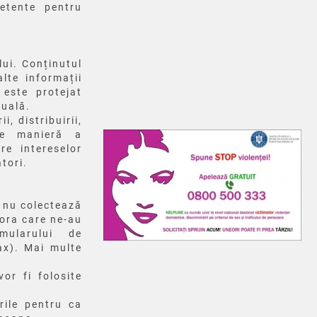
etente pentru
lui.
Conținutul
alte informații
 este protejat
tuală.
i, distribuirii,
ice manieră a
re intereselor
atori.
e nu colectează
lora care ne-au
mularului de
ax).
Mai multe
or fi folosite
rile pentru ca