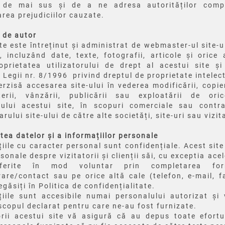
e de mai sus și de a ne adresa autorităților comp
rea prejudiciilor cauzate.
 de autor
te este întreținut și administrat de webmaster-ul site-u
i, incluzând date, texte, fotografii, articole și orice 
oprietatea utilizatorului de drept al acestui site și
 Legii nr. 8/1996
privind dreptul de proprietate intelec
erzisă accesarea site-ului în vederea modificării, copieri
terii, vânzării, publicării sau exploatării de or
tului acestui site, în scopuri comerciale sau contra
arului site-ului de către alte societăți, site-uri sau vizit
tea datelor și a informațiilor personale
iile cu caracter personal sunt confidențiale.
Acest sit
sonale despre vizitatorii și clienții săi, cu exceptia ace
ferite în mod voluntar prin completarea for
rare/contact sau pe orice altă cale (telefon, e-mail, f
regăsiți în Politica de confidențialitate.
ii
le
sunt accesibile numai personalului autorizat și
v
scopul declarat pentru care ne-au fost furnizate.
rii acestui site vă asigură că au depus toate efortu