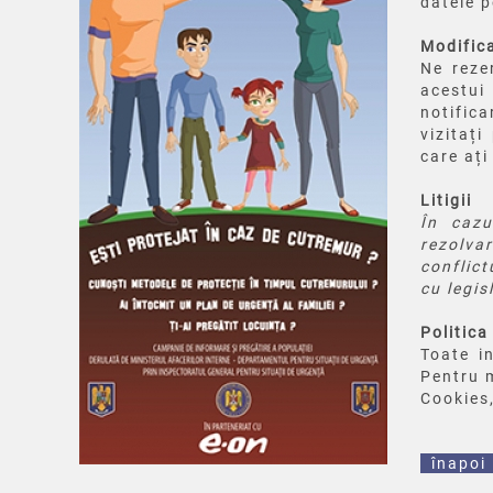
datele p
Modifica
Ne reze
acestui 
notifica
vizitați
care ați
Litigii
În cazu
rezolva
conflict
cu legis
Politica
Toate in
Pentru m
Cookies,
înapoi