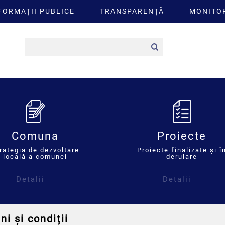
FORMAȚII PUBLICE
TRANSPARENȚĂ
MONITOR
Comuna
Proiecte
rategia de dezvoltare
Proiecte finalizate și î
locală a comunei
derulare
Detalii
Detalii
i și condiții