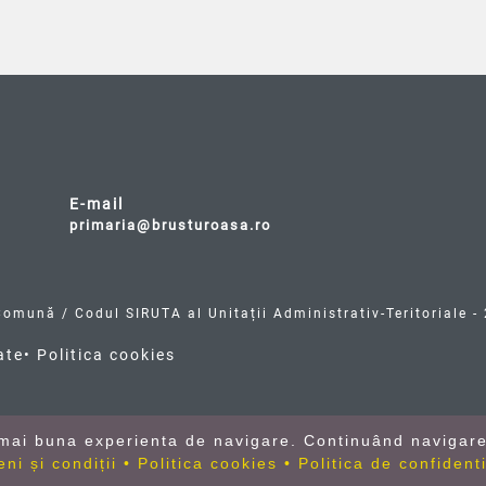
E-mail
primaria@brusturoasa.ro
Comună / Codul SIRUTA al Unitații Administrativ-Teritoriale 
ate
• Politica cookies
o mai buna experienta de navigare. Continuând navigar
eni și condiții
• Politica cookies
• Politica de confidenti