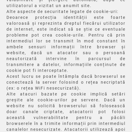
utilizatorul a vizitat un anumit site.
Alte aspecte de securitate legate de cookie-uri:
Deoarece protecția identității este foarte
valoroasă și reprezinta dreptul fiecărui utilizator
de internet, este indicat să se știe ce eventuale
probleme pot crea cookie-urile. Pentru că prin
intermediul lor se transmit în mod constant în
ambele sensuri informații între browser și
website, dacă un atacator sau o persoană
neautorizată intervine în parcursul de
transmitere a datelor, informațiile conținute de
cookie pot fi interceptate.
Acest lucru se poate întâmpla dacă browserul se
conectează la server folosind o rețea necriptată
(ex: o rețea WiFi nesecurizată).
Alte atacuri bazate pe cookie implică setări
greșite ale cookie-urilor pe servere. Dacă un
website nu solicită browserului să folosească
doar canale criptate, atacatorii pot folosi
această vulnerabilitate pentru a păcăli
browserele în a trimite informații prin intermediul
canalelor nesecurizate. Atacatorii utilizează apoi