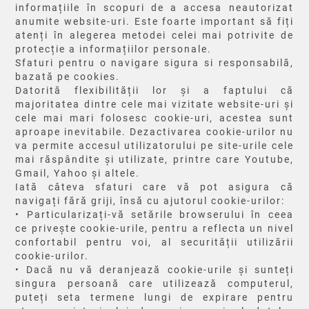
informațiile în scopuri de a accesa neautorizat
anumite website-uri. Este foarte important să fiți
atenți în alegerea metodei celei mai potrivite de
protecție a informațiilor personale.
Sfaturi pentru o navigare sigura si responsabilă,
bazată pe cookies.
Datorită flexibilității lor și a faptului că
majoritatea dintre cele mai vizitate website-uri și
cele mai mari folosesc cookie-uri, acestea sunt
aproape inevitabile. Dezactivarea cookie-urilor nu
va permite accesul utilizatorului pe site-urile cele
mai răspândite și utilizate, printre care Youtube,
Gmail, Yahoo și altele.
Iată câteva sfaturi care vă pot asigura că
navigați fără griji, însă cu ajutorul cookie-urilor:
• Particularizați-vă setările browserului în ceea
ce privește cookie-urile, pentru a reflecta un nivel
confortabil pentru voi, al securității utilizării
cookie-urilor.
• Dacă nu vă deranjează cookie-urile și sunteți
singura persoană care utilizează computerul,
puteți seta termene lungi de expirare pentru