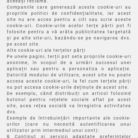
aceeași reclamă.
Companiile care generează aceste cookie-uri au
propriile politici de confidențialitate, iar acest
site nu are acces pentru a citi sau scrie aceste
cookie-uri. Cookie-urile acelor terțe părti pot fi
folosite pentru a vă arăta publicitatea targetată
și pe alte site-uri, bazându-se pe navigarea dvs.
pe acest site.
Alte cookie-uri ale terțelor părți
Pe unele pagini, terții pot seta propriile cookie-uri
anonime, în scopul de a urmări succesul unei
aplicații sau pentru a personaliza o aplicație.
Datorită modului de utilizare, acest site nu poate
accesa aceste cookie-uri, la fel cum terțele părți
nu pot accesa cookie-urile deținute de acest site.
De exemplu, când distribuiți un articol folosind
butonul pentru rețelele sociale aflat pe acest
site, acea rețea socială va înregistra activitatea
dvs.
Exemple de întrebuințări importante ale cookie-
urilor (care nu necesită autentificarea unui
utilizator prin intermediul unui cont):
§ Conținut și servicii adaptate preferințelor