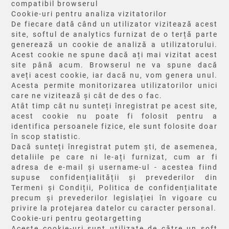
compatibil browserul
Cookie-uri pentru analiza vizitatorilor
De fiecare dată când un utilizator vizitează acest
site, softul de analytics furnizat de o terță parte
generează un cookie de analiză a utilizatorului.
Acest cookie ne spune dacă ați mai vizitat acest
site până acum. Browserul ne va spune dacă
aveți acest cookie, iar dacă nu, vom genera unul.
Acesta permite monitorizarea utilizatorilor unici
care ne vizitează și cât de des o fac.
Atât timp cât nu sunteți înregistrat pe acest site,
acest cookie nu poate fi folosit pentru a
identifica persoanele fizice, ele sunt folosite doar
în scop statistic.
Dacă sunteți înregistrat putem ști, de asemenea,
detaliile pe care ni le-ați furnizat, cum ar fi
adresa de e-mail și username-ul - acestea fiind
supuse confidențialității și prevederilor din
Termeni și Condiții, Politica de confidențialitate
precum și prevederilor legislației în vigoare cu
privire la protejarea datelor cu caracter personal.
Cookie-uri pentru geotargetting
Aceste cookie-uri sunt utilizate de către un soft