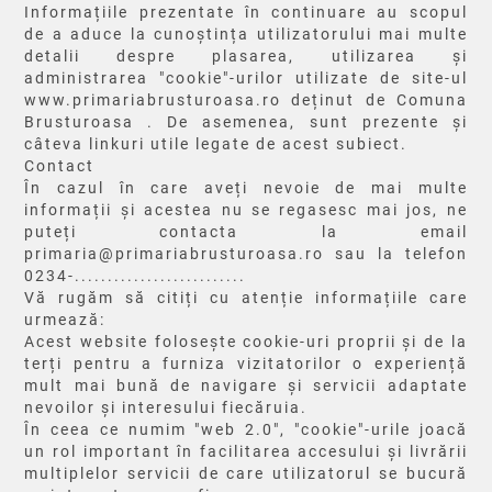
Informațiile prezentate în continuare au scopul
de a aduce la cunoștința utilizatorului mai multe
detalii despre plasarea, utilizarea și
administrarea "cookie"-urilor utilizate de site-ul
www.primariabrusturoasa.ro deținut de Comuna
Brusturoasa . De asemenea, sunt prezente și
câteva linkuri utile legate de acest subiect.
Contact
În cazul în care aveți nevoie de mai multe
informații și acestea nu se regasesc mai jos, ne
puteți contacta la email
primaria@primariabrusturoasa.ro sau la telefon
0234-..........................
Vă rugăm să citiți cu atenție informațiile care
urmează:
Acest website folosește cookie-uri proprii și de la
terți pentru a furniza vizitatorilor o experiență
mult mai bună de navigare și servicii adaptate
nevoilor și interesului fiecăruia.
În ceea ce numim "web 2.0", "cookie"-urile joacă
un rol important în facilitarea accesului și livrării
multiplelor servicii de care utilizatorul se bucură