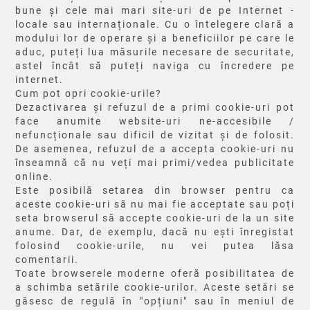
bune și cele mai mari site-uri de pe Internet -
locale sau internaționale. Cu o întelegere clară a
modului lor de operare și a beneficiilor pe care le
aduc, puteți lua măsurile necesare de securitate,
astel încât să puteți naviga cu încredere pe
internet.
Cum pot opri cookie-urile?
Dezactivarea și refuzul de a primi cookie-uri pot
face anumite website-uri ne-accesibile /
nefuncționale sau dificil de vizitat și de folosit.
De asemenea, refuzul de a accepta cookie-uri nu
înseamnă că nu veți mai primi/vedea publicitate
online.
Este posibilă setarea din browser pentru ca
aceste cookie-uri să nu mai fie acceptate sau poți
seta browserul să accepte cookie-uri de la un site
anume. Dar, de exemplu, dacă nu ești înregistat
folosind cookie-urile, nu vei putea lăsa
comentarii.
Toate browserele moderne oferă posibilitatea de
a schimba setările cookie-urilor. Aceste setări se
găsesc de regulă în "opțiuni" sau în meniul de