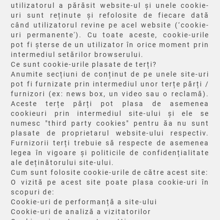
utilizatorul a părăsit website-ul și unele cookie-
uri sunt reținute și refolosite de fiecare dată
când utilizatorul revine pe acel website (‘cookie-
uri permanente'). Cu toate aceste, cookie-urile
pot fi șterse de un utilizator în orice moment prin
intermediul setărilor browserului.
Ce sunt cookie-urile plasate de terți?
Anumite secțiuni de conținut de pe unele site-uri
pot fi furnizate prin intermediul unor terțe părți /
furnizori (ex: news box, un video sau o reclamă).
Aceste terțe părți pot plasa de asemenea
cookieuri prin intermediul site-ului și ele se
numesc "third party cookies" pentru ăa nu sunt
plasate de proprietarul website-ului respectiv.
Furnizorii terți trebuie să respecte de asemenea
legea în vigoare și politicile de confidențialitate
ale deținătorului site-ului.
Cum sunt folosite cookie-urile de către acest site:
O vizită pe acest site poate plasa cookie-uri în
scopuri de:
Cookie-uri de performanță a site-ului
Cookie-uri de analiză a vizitatorilor