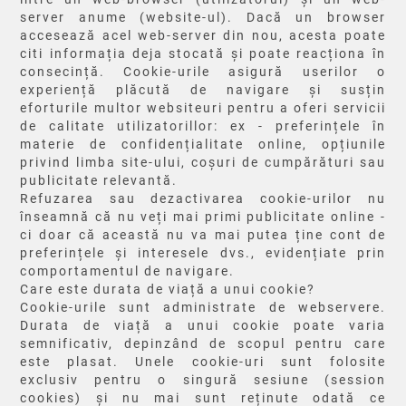
server anume (website-ul). Dacă un browser
accesează acel web-server din nou, acesta poate
citi informația deja stocată și poate reacționa în
consecință. Cookie-urile asigură userilor o
experiență plăcută de navigare și susțin
eforturile multor websiteuri pentru a oferi servicii
de calitate utilizatorillor: ex - preferințele în
materie de confidențialitate online, opțiunile
privind limba site-ului, coșuri de cumpărături sau
publicitate relevantă.
Refuzarea sau dezactivarea cookie-urilor nu
înseamnă că nu veți mai primi publicitate online -
ci doar că această nu va mai putea ține cont de
preferințele și interesele dvs., evidențiate prin
comportamentul de navigare.
Care este durata de viață a unui cookie?
Cookie-urile sunt administrate de webservere.
Durata de viață a unui cookie poate varia
semnificativ, depinzând de scopul pentru care
este plasat. Unele cookie-uri sunt folosite
exclusiv pentru o singură sesiune (session
cookies) și nu mai sunt reținute odată ce