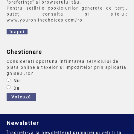
"preferințe" al browserului tău.
Pentru setările cookie-urilor generate de terți,
puteți consulta și site-ul:
www.youronlinechoices.com/ro
înapoi
Chestionare
Considerati oportuna înfiintarea serviciului de
plata online a taxelor si impozitelor prin aplicatia
ghiseul.ro?
Nu
Da
Votează
Newsletter
Înscrieți-vă la newsletterul primăriei și veți fi la