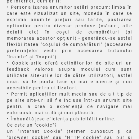
pe internet, cum ar fi:
• Personalizarea anumitor setări precum: limba în
care este vizualizat un site, moneda în care se
exprima anumite prețuri sau tarife, păstrarea
opțiunilor pentru diverse produse (măsuri, alte
detalii etc) în coșul de cumpărături (și
memorarea acestor opțiuni) - generându-se astfel
flexibilitatea "coșului de cumpărături" (accesarea
preferințelor vechi prin accesarea butonului
"înainte" și "înapoi")
• Cookie-urile oferă deținătorilor de site-uri un
feedback valoros asupra modului cum sunt
utilizate site-urile lor de către utilizatori, astfel
încât să le poată face și mai eficiente și mai
accesibile pentru utilizatori.
• Permit aplicațiilor multimedia sau de alt tip de
pe alte site-uri să fie incluse într-un anumit site
pentru a crea o experiență de navigare mai
valoroasă, mai utilă și mai plăcută;
• Îmbunătățesc eficiența publicității online.
Ce este un "cookie"?
Un "Internet Cookie" (termen cunoscut și ca
"browser cookie" sau "HTTP cookie" sau pur și