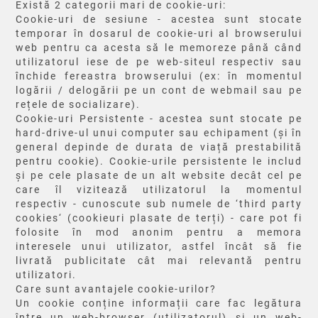
Există 2 categorii mari de cookie-uri:
Cookie-uri de sesiune - acestea sunt stocate
temporar în dosarul de cookie-uri al browserului
web pentru ca acesta să le memoreze până când
utilizatorul iese de pe web-siteul respectiv sau
închide fereastra browserului (ex: în momentul
logării / delogării pe un cont de webmail sau pe
rețele de socializare).
Cookie-uri Persistente - acestea sunt stocate pe
hard-drive-ul unui computer sau echipament (și în
general depinde de durata de viață prestabilită
pentru cookie). Cookie-urile persistente le includ
și pe cele plasate de un alt website decât cel pe
care îl vizitează utilizatorul la momentul
respectiv - cunoscute sub numele de ‘third party
cookies‘ (cookieuri plasate de terți) - care pot fi
folosite în mod anonim pentru a memora
interesele unui utilizator, astfel încât să fie
livrată publicitate cât mai relevantă pentru
utilizatori.
Care sunt avantajele cookie-urilor?
Un cookie conține informații care fac legătura
între un web-browser (utilizatorul) și un web-