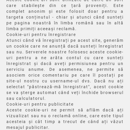
care stabilește din ce țară proveniți. Este
complet anonim și este folosit doar pentru a
targeta conținutul - chiar și atunci când sunteți
pe pagina noastră în limba română sau în altă
limba primiți aceeași reclamă.
Cookie-uri pentru înregistrare
Atunci când vă înregistrați pe acest site, generăm
un cookie care ne anunță dacă sunteți înregistrat
sau nu. Serverele noastre folosesc aceste cookie-
uri pentru a ne arăta contul cu care sunteți
înregistrat și dacă aveți permisiunea pentru un
serviciu anume. De asemenea, ne permite să
asociem orice comentariu pe care îl postați pe
site-ul nostru cu username-ul dvs. Dacă nu ați
selectat "păstrează-mă înregistrat", acest cookie
se va șterge automat când veți închide browserul
sau calculatorul.
Cookie-uri pentru publicitate
Aceste cookie-uri ne permit să aflăm dacă ați
vizualizat sau nu o reclamă online, care este tipul
acesteia și cât timp a trecut de când ați văzut
mesajul publicitar.