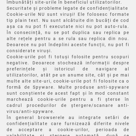
îmbunătăți site-urile în beneficiul utilizatorilor.
Securitate și probleme legate de confidențialitate
Cookie-urile NU sunt viruși! Ele folosesc formate
tip plain text. Nu sunt alcătuite din bucăți de cod
așa ca nu pot fi executate nici nu pot auto-rula.
În consecință, nu se pot duplica sau replica pe
alte rețele pentru a se rula sau replica din nou.
Deoarece nu pot îndeplini aceste funcții, nu pot fi
considerate viruși.
Cookie-urile pot fi totuși folosite pentru scopuri
negative. Deoarece stochează informații despre
preferințele și istoricul de navigare al
utilizatorilor, atât pe un anume site, cât și pe mai
multe alte site-uri, cookie-urile pot fi folosite ca o
formă de Spyware. Multe produse anti-spyware
sunt conștiente de acest fapt și în mod constant
marchează cookie-urile pentru a fi șterse în
cadrul procedurilor de ștergere/scanare anti-
virus/anti-spyware.
În general browserele au integrate setări de
confidențialitate care furnizează diferite nivele
de acceptare a cookie-urilor, perioada de
valabilitate și ștergere automată, după ce