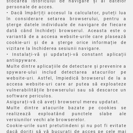
stocarea istoricului de navigare și al datelor
personale de acces.
• Dacă împărțiți accesul la calculator, puteți lua
în considerare setarea browserului, pentru a
șterge datele individuale de navigare de fiecare
dată când închideți browserul. Aceasta este o
variantă de a accesa website-urile care plasează
cookie-uri și de a șterge orice informație de
vizitare la închiderea sesiunii navigare.
• Instalați-vă și updatați-vă constant aplicații
antispyware.
Multe dintre aplicațiile de detectare și prevenire a
spyware-ului includ detectarea atacurilor pe
website-uri. Astfel, împiedică browserul de la a
accesa website-uri care ar putea să exploateze
vulnerabilitățile browserului sau să descarce un
software periculos.
Asigurați-vă că aveți browserul mereu updatat.
Multe dintre atacurile bazate pe cookies se
realizează exploatând punctele slabe ale
versiunilor vechi ale browserelor.
Cookie-urile sunt pretutindeni și nu pot fi evitate
dacă doriți să vă bucurați de acces pe cele mai