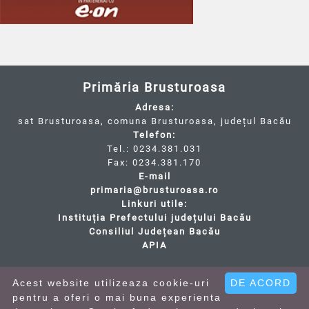
Primăria Brusturoasa
Adresa:
sat Brusturoasa, comuna Brusturoasa, județul Bacău
Telefon:
Tel.: 0234.381.031
Fax: 0234.381.170
E-mail
primaria@brusturoasa.ro
Linkuri utile:
Instituția Prefectului județului Bacău
Consiliul Județean Bacău
APIA
Cod Județ 4 / Județul Bacău / Tipul UAT - 14 - C -
Comună / Codul SIRUTA al Unitații Administrativ-
Acest website utilizeaza cookie-uri
DE ACORD
Teritoriale - 21597 / Brusturoasa
pentru a oferi o mai buna experienta