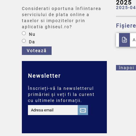
2025
2025-04
Considerati oportuna înfiintarea
serviciului de plata online a
taxelor si impozitelor prin
Fișier
aplicatia ghiseul.ro?
Nu
A
Da
Votează
înapoi
Newsletter
Înscrieți-vă la newsletterul
primăriei și veți fi la curent
cu ultimele informații.