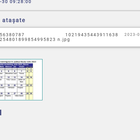
-30 09:28:00
e atașate
356380787 10219435443911638
2023-0
254801899854995823 n.jpg