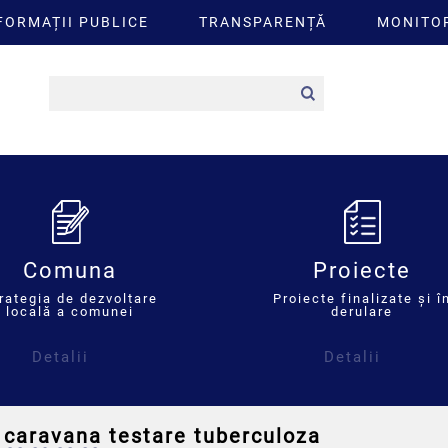
FORMAȚII PUBLICE
TRANSPARENȚĂ
MONITOR
Comuna
Proiecte
rategia de dezvoltare
Proiecte finalizate și î
locală a comunei
derulare
Detalii
Detalii
 caravana testare tuberculoza