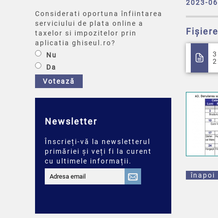
2023-06
Considerati oportuna înfiintarea
serviciului de plata online a
Fișier
taxelor si impozitelor prin
aplicatia ghiseul.ro?
Nu
2
Da
Votează
Newsletter
Înscrieți-vă la newsletterul
primăriei și veți fi la curent
cu ultimele informații.
înapoi