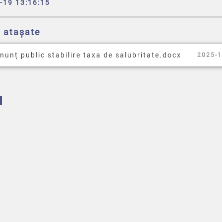
-19 13:16:15
e atașate
nunț public stabilire taxa de salubritate.docx
2025-1