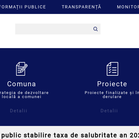
FORMAȚII PUBLICE
TRANSPARENȚĂ
MONITOR
Comuna
Proiecte
rategia de dezvoltare
Proiecte finalizate și î
locală a comunei
derulare
Detalii
Detalii
public stabilire taxa de salubritate an 2