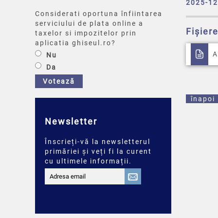
2025-12
Considerati oportuna înfiintarea
serviciului de plata online a
Fișier
taxelor si impozitelor prin
aplicatia ghiseul.ro?
A
Nu
Da
Votează
înapoi
Newsletter
Înscrieți-vă la newsletterul
primăriei și veți fi la curent
cu ultimele informații.