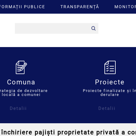
FORMAȚII PUBLICE
TRANSPARENȚĂ
MONITOR
Comuna
Proiecte
rategia de dezvoltare
Proiecte finalizate și î
locală a comunei
derulare
Detalii
Detalii
închiriere pajiști proprietate privată a c