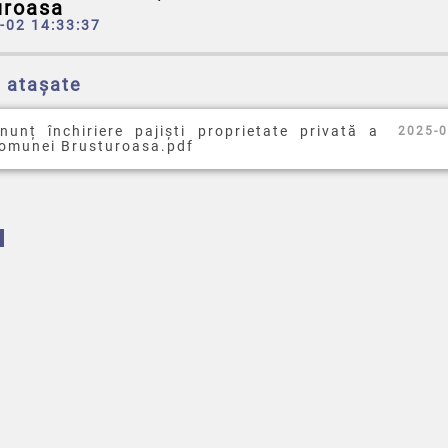
uroasa
-02 14:33:37
e atașate
nunț închiriere pajiști proprietate privată a
2025-0
omunei Brusturoasa.pdf