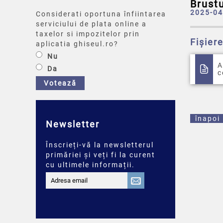
Brust
2025-04
Considerati oportuna înfiintarea
serviciului de plata online a
taxelor si impozitelor prin
Fișier
aplicatia ghiseul.ro?
Nu
A
Da
c
Votează
înapoi
Newsletter
Înscrieți-vă la newsletterul
primăriei și veți fi la curent
cu ultimele informații.