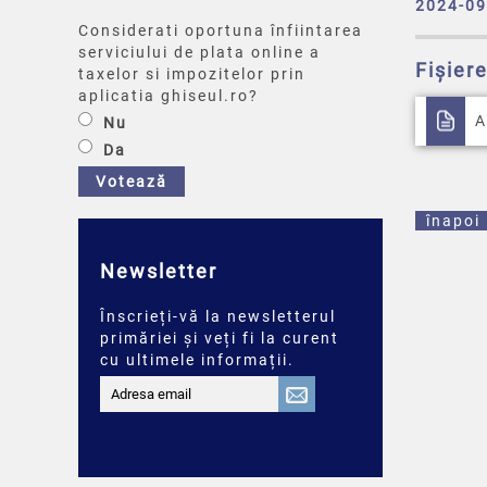
2024-09
Considerati oportuna înfiintarea
serviciului de plata online a
Fișier
taxelor si impozitelor prin
aplicatia ghiseul.ro?
A
Nu
Da
Votează
înapoi
Newsletter
Înscrieți-vă la newsletterul
primăriei și veți fi la curent
cu ultimele informații.