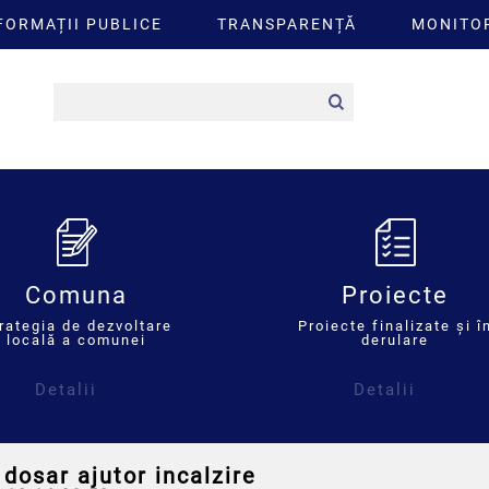
FORMAȚII PUBLICE
TRANSPARENȚĂ
MONITOR
Comuna
Proiecte
rategia de dezvoltare
Proiecte finalizate și î
locală a comunei
derulare
Detalii
Detalii
dosar ajutor incalzire