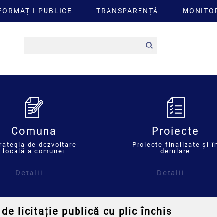
FORMAȚII PUBLICE
TRANSPARENȚĂ
MONITOR
Comuna
Proiecte
rategia de dezvoltare
Proiecte finalizate și î
locală a comunei
derulare
Detalii
Detalii
de licitație publică cu plic închis