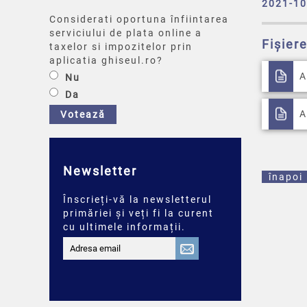
2021-10
Considerati oportuna înfiintarea
serviciului de plata online a
Fișier
taxelor si impozitelor prin
aplicatia ghiseul.ro?
A
Nu
Da
A
Votează
Newsletter
înapoi
Înscrieți-vă la newsletterul
primăriei și veți fi la curent
cu ultimele informații.