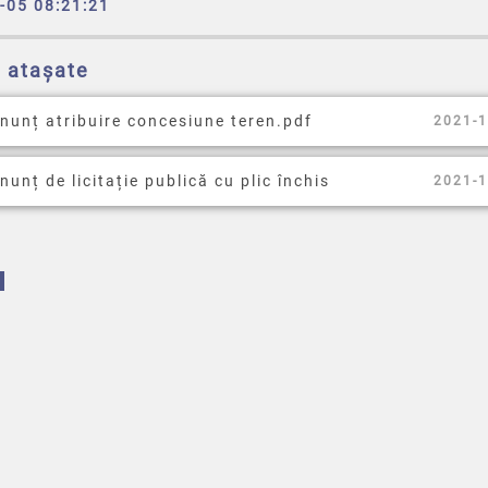
-05 08:21:21
e atașate
nunț atribuire concesiune teren.pdf
2021-1
nunț de licitație publică cu plic închis
2021-1