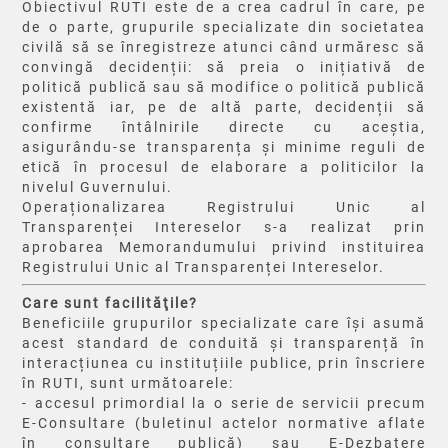
Obiectivul RUTI este de a crea cadrul în care, pe
de o parte, grupurile specializate din societatea
civilă să se înregistreze atunci când urmăresc să
convingă decidenții: să preia o inițiativă de
politică publică sau să modifice o politică publică
existentă iar, pe de altă parte, decidenții să
confirme întâlnirile directe cu aceștia,
asigurându-se transparența și minime reguli de
etică în procesul de elaborare a politicilor la
nivelul Guvernului.
Operaționalizarea Registrului Unic al
Transparenței Intereselor s-a realizat prin
aprobarea Memorandumului privind instituirea
Registrului Unic al Transparenței Intereselor.
Care sunt facilităţile?
Beneficiile grupurilor specializate care își asumă
acest standard de conduită și transparență în
interacțiunea cu instituțiile publice, prin înscriere
în RUTI, sunt următoarele:
- accesul primordial la o serie de servicii precum
E-Consultare (buletinul actelor normative aflate
în consultare publică) sau E-Dezbatere