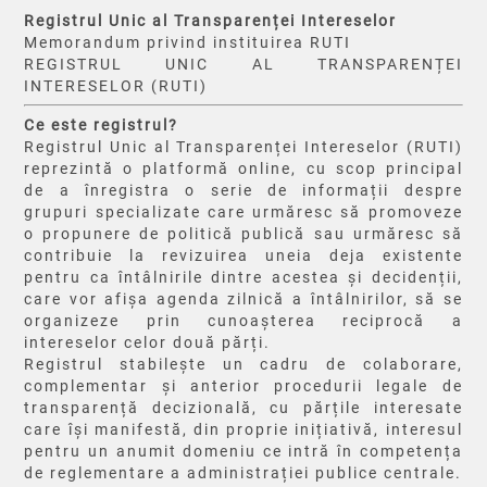
Registrul Unic al Transparenței Intereselor
Memorandum privind instituirea RUTI
REGISTRUL UNIC AL TRANSPARENȚEI
INTERESELOR (RUTI)
Ce este registrul?
Registrul Unic al Transparenței Intereselor (RUTI)
reprezintă o platformă online, cu scop principal
de a înregistra o serie de informații despre
grupuri specializate care urmăresc să promoveze
o propunere de politică publică sau urmăresc să
contribuie la revizuirea uneia deja existente
pentru ca întâlnirile dintre acestea și decidenții,
care vor afișa agenda zilnică a întâlnirilor, să se
organizeze prin cunoașterea reciprocă a
intereselor celor două părți.
Registrul stabilește un cadru de colaborare,
complementar și anterior procedurii legale de
transparență decizională, cu părțile interesate
care își manifestă, din proprie inițiativă, interesul
pentru un anumit domeniu ce intră în competența
de reglementare a administrației publice centrale.