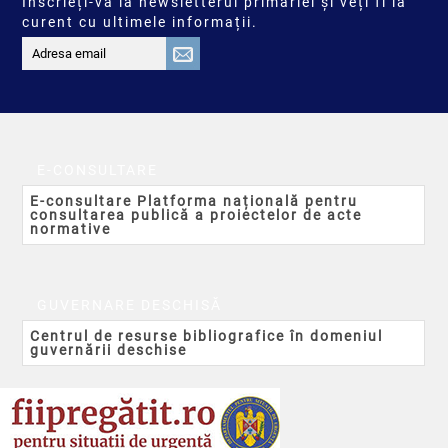
Înscrieți-vă la newsletterul primăriei și veți fi la
curent cu ultimele informații.
E-CONSULTARE
E-consultare Platforma națională pentru
consultarea publică a proiectelor de acte
normative
GUVERNARE DESCHISĂ
Centrul de resurse bibliografice în domeniul
guvernării deschise