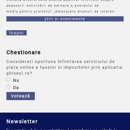
Brusturoasa”
depunerii solicitării de emitere a acordului de
mediu pentru proiectul „Amenajare drumuri de interes
local în Comuna Brusturoasa, județul Bacău", propus a se
știri și evenimente
realiza în satele Camenca, Hângănești și Brusturoasa.
Observațiile publicului se primesc zilnic, la sediul APM
înapoi
Bacău.
Chestionare
Considerati oportuna înfiintarea serviciului de
plata online a taxelor si impozitelor prin aplicatia
ghiseul.ro?
Nu
Da
Votează
Newsletter