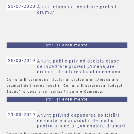
23-07-2020
Anunț etapa de incadrare proiect
drumuri
știri și evenimente
28-03-2019
Anunț public privind decizia etapei
de încadrare proiect „Amenajare
drumuri de interes local în comuna
Brusturoasa”
Comuna Brusturoasa, titular al proiectului „Amenajare
drumuri de interes local în Comuna Brusturoasa, județul
Bacău", propus a se realiza în satele Camenca,
Hângănești și Brusturoasa anunță publicul interesat
știri și evenimente
asupra luării deciziei etapei de încadrare de către APM
Bacău, în cadrul procedurii de evaluare a impactului
21-03-2019
Anunț privind depunerea solicitării
asupra mediului.
de emitere a acordului de mediu
Publicul interesat poate înainta comentarii la proiectul
pentru proiectul „Amenajare drumuri
deciziei de încadrare în termen de 10 zile de la data
de interes local în comuna
publicării anunțului pe pagina de internet a APM Bacău.
Comuna Brusturoasa anunță publicul interesat asupra