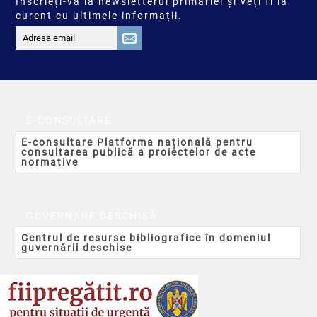
Înscrieți-vă la newsletterul primăriei și veți fi la
curent cu ultimele informații.
E-CONSULTARE
E-consultare Platforma națională pentru
consultarea publică a proiectelor de acte
normative
GUVERNARE DESCHISĂ
Centrul de resurse bibliografice în domeniul
guvernării deschise