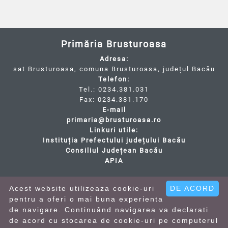
Primăria Brusturoasa
Adresa:
sat Brusturoasa, comuna Brusturoasa, județul Bacău
Telefon:
Tel.: 0234.381.031
Fax: 0234.381.170
E-mail
primaria@brusturoasa.ro
Linkuri utile:
Instituția Prefectului județului Bacău
Consiliul Județean Bacău
APIA
Cod Județ 4 / Județul Bacău / Tipul UAT - 14 - C -
Comună / Codul SIRUTA al Unitații Administrativ-
Acest website utilizeaza cookie-uri
DE ACORD
Teritoriale - 21597 / Brusturoasa
pentru a oferi o mai buna experienta
de navigare. Continuând navigarea va declarati
• Termeni și condiții
• Politica de confidentialitate
de acord cu stocarea de cookie-uri pe computerul
• Politica cookies