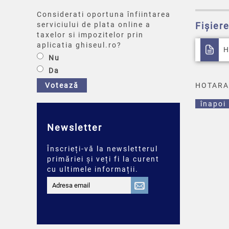
Considerati oportuna înfiintarea
serviciului de plata online a
Fișier
taxelor si impozitelor prin
aplicatia ghiseul.ro?
H
Nu
Da
Votează
HOTARAR
înapoi
Newsletter
Înscrieți-vă la newsletterul
primăriei și veți fi la curent
cu ultimele informații.