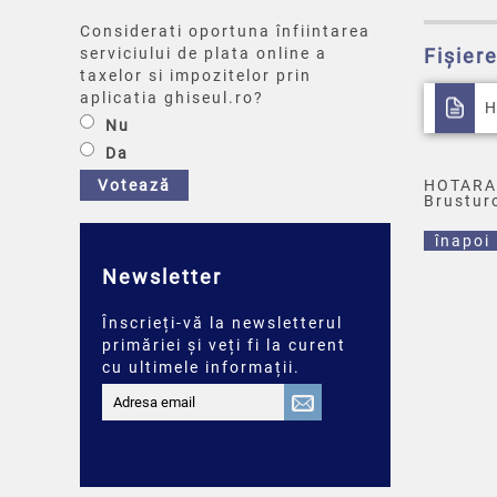
Considerati oportuna înfiintarea
serviciului de plata online a
Fișier
taxelor si impozitelor prin
aplicatia ghiseul.ro?
H
Nu
Da
Votează
HOTARAR
Brusturo
înapoi
Newsletter
Înscrieți-vă la newsletterul
primăriei și veți fi la curent
cu ultimele informații.