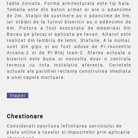
tabla zincata. Forma arhitecturala este tip hala.
Temelia este din beton armat si are o adancime
de 2m. Stalpii de sustinere au o adancime de 3m,
iar stâlpii de la turnul bisericii au o adâncime de
6m. Pictura a fost executata de meseriasi din
Bacau pe placaj si aplicata pe tavan. Altarul este
realizat din lambriu de lemn. Statuile, 4 la numar,
sunt din gips si au fost aduse de Pr.Inocentiu
Arcana-2 si de Pr.Blaj Ioan-2. Starea actuala a
bisericii este buna si necesita doar o centrala
termica cu tota instalatia aferenta. Cerintele
actuale ale parohiei reclama construirea imediata
a unei capele mortuare.
înapoi
Chestionare
Considerati oportuna înfiintarea serviciului de
plata online a taxelor si impozitelor prin aplicatia