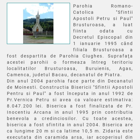
Parohia Romano-
Catolica "Sfintii
Apostoli Petru si Paul"
Brusturoasa, a luat
fiinta odata cu
Decretul Episcopal din
1 ianuarie 1995 când
filiala Brusturoasa a
fost despartita de Parohia Ciughes. Suprafaţa
acestei parohii o formeaza întreg teritoriu
localitatilor Brusturoasa, Buruienis, Agas,
Camenca, judetul Bacau, decanatul de Piatra.
Din anul 2004 parohia face parte din Decanatul
de Moinesti. Constructia Bisericii "Sfintii Apostoli
Pentru si Paul" a fost începuta in anul 1992 de
Pr.Vernica Petru si avea ca valoare estimativa:
8.047.200 lei. Biserica a fost finalizata de Pr.
Inocentiu Arcana in anul 1995 prin contributia
benevola a credinciosilor. Cu toate acestea,
biserica a fost sfintita in anul 2004. Biserica are
ca lungime 20 m si ca latime 10,5 m. Zidaria este
executata din caramida arsa, iar acoperisul din