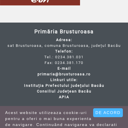
Primăria Brusturoasa
Adresa:
sat Brusturoasa, comuna Brusturoasa, județul Bacău
Telefon:
Tel.: 0234.381.031
Fax: 0234.381.170
E-mail
primaria@brusturoasa.ro
Linkuri utile:
Instituția Prefectului județului Bacău
Consiliul Județean Bacău
APIA
Cod Județ 4 / Județul Bacău / Tipul UAT - 14 - C -
Comună / Codul SIRUTA al Unitații Administrativ-
Acest website utilizeaza cookie-uri
DE ACORD
Teritoriale - 21597 / Brusturoasa
pentru a oferi o mai buna experienta
de navigare. Continuând navigarea va declarati
• Termeni și condiții
• Politica de confidentialitate