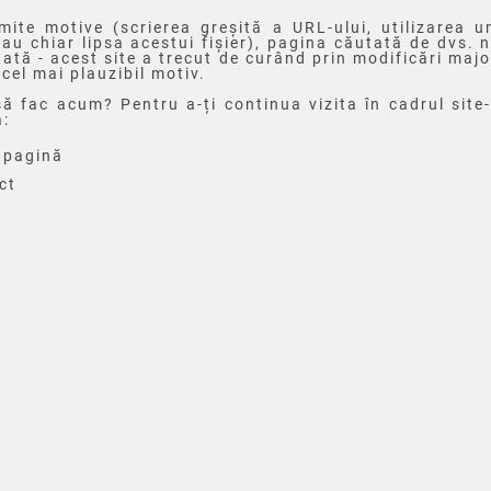
mite motive (scrierea greșită a URL-ului, utilizarea un
au chiar lipsa acestui fișier), pagina căutată de dvs. 
ată - acest site a trecut de curând prin modificări majo
 cel mai plauzibil motiv.
ă fac acum? Pentru a-ți continua vizita în cadrul site-
ă:
 pagină
ct