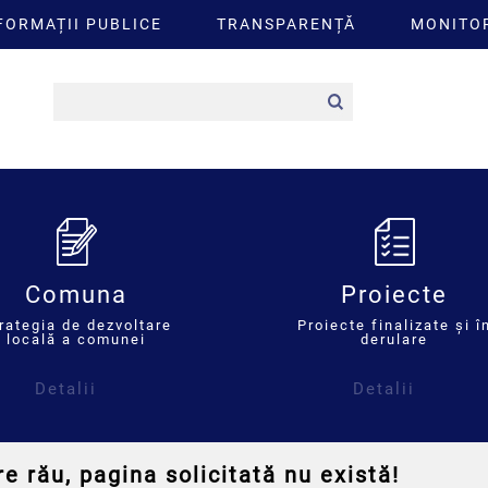
FORMAȚII PUBLICE
TRANSPARENȚĂ
MONITOR
Comuna
Proiecte
rategia de dezvoltare
Proiecte finalizate și î
locală a comunei
derulare
Detalii
Detalii
e rău, pagina solicitată nu există!