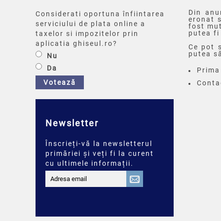
Din anu
Considerati oportuna înfiintarea
eronat s
serviciului de plata online a
fost mut
putea fi
taxelor si impozitelor prin
aplicatia ghiseul.ro?
Ce pot s
putea s
Nu
Da
Prima
Votează
Conta
Newsletter
Înscrieți-vă la newsletterul
primăriei și veți fi la curent
cu ultimele informații.